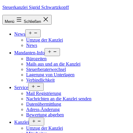
Zum
Steuerkanzlei Sigrid Schwartzkopff
Inhalt
springen
Menü
Schließen
Menü
News
öffnen
Umzug der Kanzlei
News
Menü
Mandanten-Info
öffnen
Bürozeiten
Mails aus und an die Kanzlei
Steuerberaterwechsel
Lagerung von Unterlagen
Verbindlichkeit
Menü
Service
öffnen
Mail Registrierung
Nachrichten an die Kanzlei senden
Datenübermittlung
Adress-Änderung
Bewertung abgeben
Menü
Kanzlei
öffnen
Umzug der Kanzlei